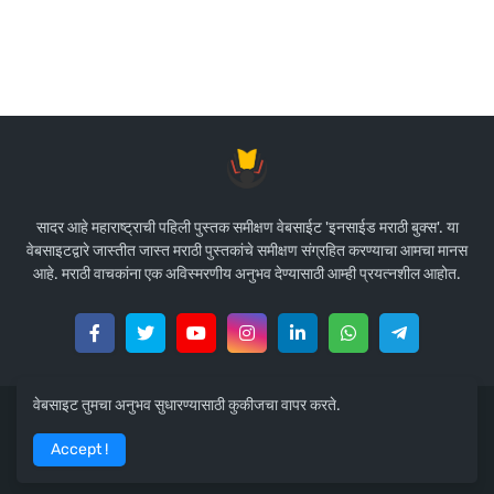
सादर आहे महाराष्ट्राची पहिली पुस्तक समीक्षण वेबसाईट 'इनसाईड मराठी बुक्स'. या
वेबसाइटद्वारे जास्तीत जास्त मराठी पुस्तकांचे समीक्षण संग्रहित करण्याचा आमचा मानस
आहे. मराठी वाचकांना एक अविस्मरणीय अनुभव देण्यासाठी आम्ही प्रयत्नशील आहोत.
वेबसाइट तुमचा अनुभव सुधारण्यासाठी कुकीजचा वापर करते.
कॉपीराईट © २०२०
इनसाईड मराठी बुक्स
| प्रायोजक -
पुणे सॉफ्टवेअर फॅक्टरी
Accept !
प्रायव्हसी पॉलिसी
टर्म्स अँड कंडिशन्स
अफिलिएट डिस्क्लेमर