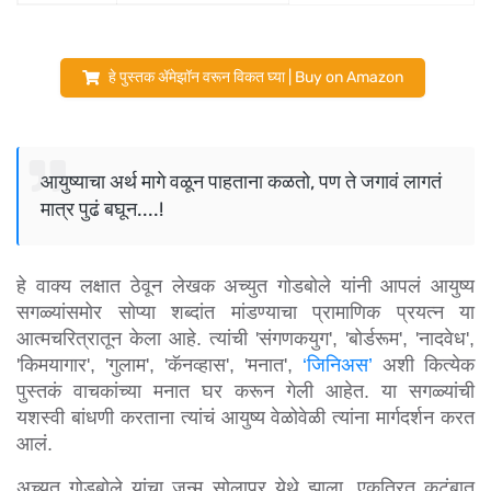
हे पुस्तक ॲमेझॉन वरून विकत घ्या | Buy on Amazon
आयुष्याचा अर्थ मागे वळून पाहताना कळतो, पण ते जगावं लागतं
मात्र पुढं बघून....!
हे वाक्य लक्षात ठेवून लेखक अच्युत गोडबोले यांनी आपलं आयुष्य 
सगळ्यांसमोर सोप्या शब्दांत मांडण्याचा प्रामाणिक प्रयत्न या 
आत्मचरित्रातून केला आहे. त्यांची 'संगणकयुग', 'बोर्डरूम', 'नादवेध', 
'किमयागार', 'गुलाम', 'कॅनव्हास', 'मनात', 
‘जिनिअस’
 अशी कित्येक 
पुस्तकं वाचकांच्या मनात घर करून गेली आहेत. या सगळ्यांची 
यशस्वी बांधणी करताना त्यांचं आयुष्य वेळोवेळी त्यांना मार्गदर्शन करत 
आलं.
अच्युत गोडबोले यांचा जन्म सोलापूर येथे झाला. एकत्रित कुटुंबात 