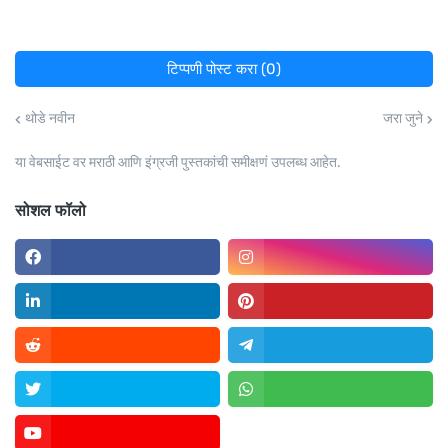
टिप्पणी पोस्ट करा (0)
थोडे नवीन
जरा जुने
या वेबसाईट वर मराठी आणि इंग्रजी पुस्तकांची समीक्षणं उपलब्ध आहेत.
सोशल फॉलो