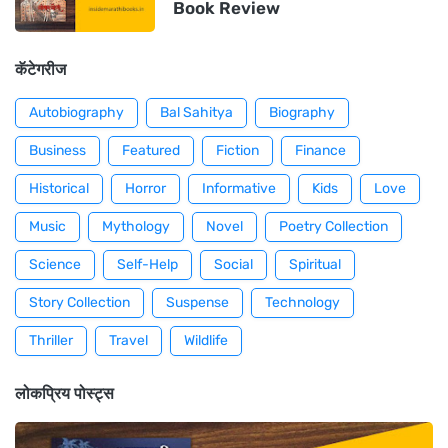
Book Review
कॅटेगरीज
Autobiography
Bal Sahitya
Biography
Business
Featured
Fiction
Finance
Historical
Horror
Informative
Kids
Love
Music
Mythology
Novel
Poetry Collection
Science
Self-Help
Social
Spiritual
Story Collection
Suspense
Technology
Thriller
Travel
Wildlife
लोकप्रिय पोस्ट्स