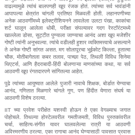
वाढल्यामुळे त्यांचं बालपणही खूप रंजक होतं. त्यांच्या सर्व भावंडांनी 
आपापल्या क्षेत्रांत चांगली प्रतिष्ठा मिळवली होती. लहानपणीच्या 
अनेक आठवणींमध्ये इलेक्ट्रीशियनने लावलेला उलटा पंखा, काकांचा 
शर्ट घालून आलेला धोबी, परीक्षा संपल्यावर गदग रेस्टॉरंटमध्ये 
खाल्लेला डोसा, सुट्टीत पुण्याला जाण्याचा आनंद अशा खूप मजेशीर 
गोष्टी त्यांनी अनुभवल्या. त्यांचे वडीलही हुशार व्यक्तिमत्त्वाचे असल्याने 
ते अनेक गोष्टी सांगत असत. मग सोलापूरचा भुईकोट किल्ला, हुतात्मा 
चौक, मोतीबागेतला कबर तलाव, पाच्छा पेठ, तिथली विविध सिनेमा 
थिएटर्स, आणि हैदराबादी-हिंदी बोलणाऱ्या माणसांच्या कथा, या सर्व 
आठवणी खूप रंगतदारपणे सांगितल्या आहेत.
पुढे त्यांच्या आयुष्यात आलेले पुजारी नावाचे शिक्षक, बोर्डात येण्याचा 
आनंद, गणितात मिळणारे चांगले गुण, पण हिंदीत येणारा संघर्ष या 
आठवणी विशेष ठरल्या.
IIT च्या प्रवेश परीक्षेत यशस्वी होऊन ते एका वेगळ्याच जगात 
पोहोचले. तिथल्या होस्टेलवरील गमतीजमती, विविध पुस्तकांवरील 
चर्चा, साहित्य-संगीत यावर घालवलेल्या रात्री या आठवणी 
अविस्मरणीय ठरल्या. एका रागाचा आनंद घेण्यासाठी पावसात प्रवास 