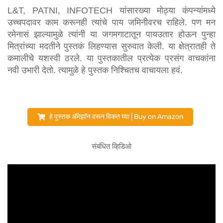
L&T, PATNI, INFOTECH यांसारख्या मोठ्या कंपन्यांमध्ये 
उच्चपदावर काम करूनही त्यांचे पाय जमिनीवरच राहिले. पण मन 
रमेनासं झाल्यामुळे त्यांनी या जगमगाटातून पायउतार होऊन पुन्हा 
मित्रांच्या मदतीने पुस्तकं लिहण्यास सुरुवात केली. या क्षेत्रातही ते 
कमालीचे यशस्वी ठरले. 
या पुस्तकातील प्रत्येक प्रसंग वाचकांना 
नवी उभारी देतो. त्यामुळे हे पुस्तक निश्चितच वाचायला हवं.
हे पुस्तक ॲमेझॉन वरून विकत घ्या | Buy on Amazon
संबंधित व्हिडिओ