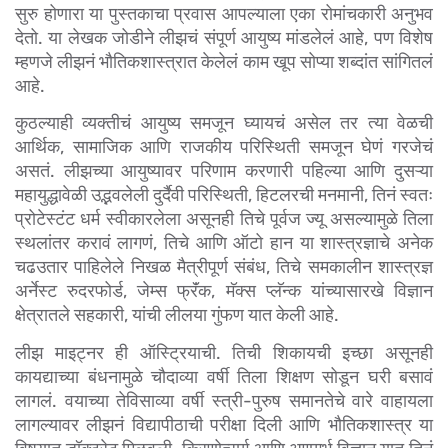
सुरु होणारा या पुस्तकाचा प्रवास आपल्याला एका रोमांचकारी अनुभव 
देतो. या लेखक जोडीने लीझचं संपूर्ण आयुष्य मांडलेलं आहे, पण विशेष 
म्हणजे लीझनं भौतिकशास्त्रात केलेलं काम खूप सोप्या शब्दांत सांगितलं 
आहे.
कुठल्याही व्यक्तीचं आयुष्य समजून घ्यायचं असेल तर त्या वेळची 
आर्थिक, सामाजिक आणि राजकीय परिस्थिती समजून घेणं गरजेचं 
असतं. लीझच्या आयुष्यावर परिणाम करणारी पहिल्या आणि दुसऱ्या 
महायुद्धावेळी उद्भवलेली दुर्दैवी परिस्थिती, हिटलरची मनमानी, तिनं स्वतः 
प्रोटेस्टंट धर्म स्वीकारलेला असूनही तिचे पूर्वज ज्यू असल्यामुळे तिला 
स्थलांतर करावं लागणं, तिचे आणि ऑटो हान या शास्त्रज्ञाचे अनेक 
चढउतार पाहिलेले निखळ मैत्रीपूर्ण संबंध, तिचे समकालीन शास्त्रज्ञ 
अर्नेस्ट रुदरफोर्ड, जेम्स फ्रॅंक, मॅक्स प्लॅन्क यांच्यासारखे विज्ञान 
क्षेत्रातले सहकारी, यांची लीलया गुंफण यात केली आहे.
लीझ माइट्नर ही ऑस्ट्रियाची. तिची शिकायची इच्छा असूनही 
कायद्याच्या बंधनामुळे चौदाव्या वर्षी तिला शिक्षण सोडून घरी बसावं 
लागलं. वयाच्या तेविसाव्या वर्षी स्त्री-पुरुष समानतेचे वारे वाहायला 
लागल्यावर लीझनं विद्यापीठाची परीक्षा दिली आणि भौतिकशास्त्र या 