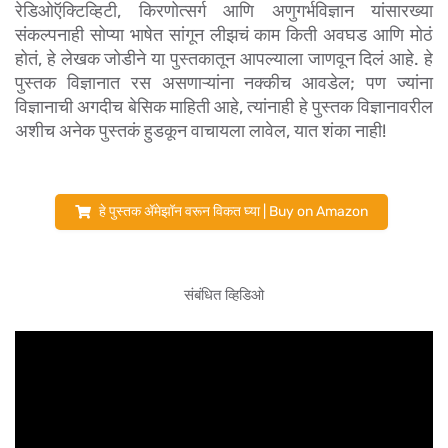
रेडिओऍक्टिव्हिटी, किरणोत्सर्ग आणि अणुगर्भविज्ञान यांसारख्या 
संकल्पनाही सोप्या भाषेत सांगून लीझचं काम किती अवघड आणि मोठं 
होतं, हे लेखक जोडीने या पुस्तकातून आपल्याला जाणवून दिलं आहे. हे 
पुस्तक विज्ञानात रस असणाऱ्यांना नक्कीच आवडेल; पण ज्यांना 
विज्ञानाची अगदीच बेसिक माहिती आहे, त्यांनाही हे पुस्तक विज्ञानावरील 
अशीच अनेक पुस्तकं हुडकून वाचायला लावेल, यात शंका नाही!
हे पुस्तक ॲमेझॉन वरून विकत घ्या | Buy on Amazon
संबंधित व्हिडिओ