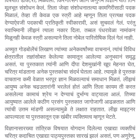
विषयात डॉक्टरेट मिळवली. किरणोत्सर्ग आणि अणुगर्भ विज्ञान यात तिनं 
मूलभूत संशोधन केलं. तिला जेव्हा संशोधनातल्या कामगिरीसाठी पदक 
मिळालं, तेव्हा ती केवळ एक स्त्री आहे म्हणून तिला प्रत्यक्ष पदक 
देण्याऐवजी पदकाची प्रतिकृती स्वीकारावी, असं सुचवलं गेलं. परंतु 
स्वाभिमानी लीझनं त्याला नकार दिला. तब्बल पंधरावेळा नामांकन 
मिळूनही केवळ स्त्री असल्याने तिला नोबेल पारितोषिक दिलं गेलं नाही.
अच्युत गोडबोलेंचं लिखाण त्यांच्या अनेकवर्षांच्या वाचनानं, त्यांचं विविध 
क्षेत्रातील तज्ञांसोबत केलेल्या कामातून आलेल्या अनुभवानं समृद्ध 
असतं. या पुस्तकात त्यांनी आणि दीपा देशमुखांनी खूप मेहनत घेत, 
चरित्र मांडताना अनेक पुस्तकांचा संदर्भ घेतला आहे. त्यामुळे हे पुस्तक 
वाचताना कमी वेळात भरपूर ज्ञान मिळवल्याचं समाधान मिळतं. लीझचं 
आयुष्य अनेक चढउतारांनी भरलेलं होतं आणि तिला कायम ती करत 
असलेल्या कामाचं श्रेय न देण्याचं दुर्भाग्य वाट्याला आलं. तिच्या 
आयुष्यात आलेले कठीण प्रसंग पुस्तकात जागोजागी आढळतात आणि 
त्यांची उत्तम मांडणी असल्यामुळे ते लक्षात राहतात. लीझ माइट्नर 
आपल्याला या पुस्तकातून एक खंबीर व्यक्तिमत्व म्हणून भेटते.
विज्ञानासारख्या तांत्रिक विषयात योगदान दिलेल्या एखाद्या व्यक्तीचं 
चरित्र कदाचित एखाद्या पाठ्यपुस्तका सारखं झालं असतं, पण अणुरेणू, 