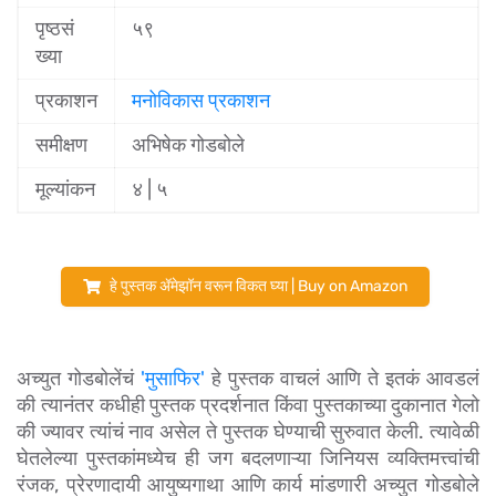
पृष्ठसं
५९
ख्या
प्रकाशन
मनोविकास प्रकाशन
समीक्षण
अभिषेक गोडबोले
मूल्यांकन
४
| ५
हे पुस्तक ॲमेझॉन वरून विकत घ्या | Buy on Amazon
अच्युत गोडबोलेंचं 
'मुसाफिर'
 हे पुस्तक वाचलं आणि ते इतकं आवडलं 
की त्यानंतर कधीही पुस्तक प्रदर्शनात किंवा पुस्तकाच्या दुकानात गेलो 
की ज्यावर त्यांचं नाव असेल ते पुस्तक घेण्याची सुरुवात केली. त्यावेळी 
घेतलेल्या पुस्तकांमध्येच ही जग बदलणाऱ्या जिनियस व्यक्तिमत्त्वांची 
रंजक, प्रेरणादायी आयुष्यगाथा आणि कार्य मांडणारी अच्युत गोडबोले 