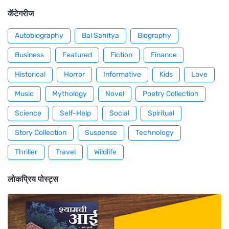
कॅटेगरीज
Autobiography
Bal Sahitya
Biography
Business
Featured
Fiction
Finance
Historical
Horror
Informative
Kids
Love
Music
Mythology
Novel
Poetry Collection
Science
Self-Help
Social
Spiritual
Story Collection
Suspense
Technology
Thriller
Travel
Wildlife
लोकप्रिय पोस्ट्स