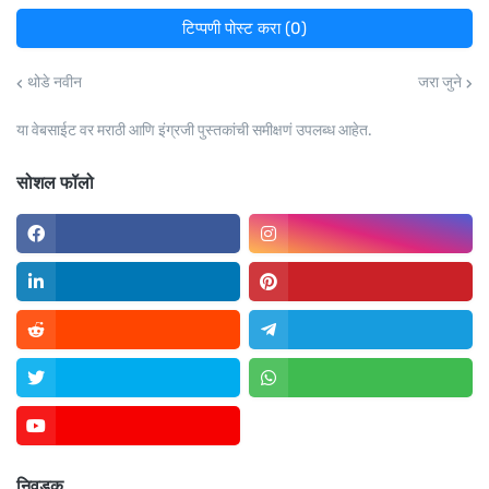
टिप्पणी पोस्ट करा (0)
थोडे नवीन
जरा जुने
या वेबसाईट वर मराठी आणि इंग्रजी पुस्तकांची समीक्षणं उपलब्ध आहेत.
सोशल फॉलो
निवडक