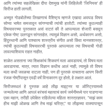
आणि त्यांच्या सहलेखिका दीपा देशमुख यांनी लिहिलेली 'जिनियस' ही 
सिरीज हाती लागली.
अच्युत गोडबोलेंच्या लिखाणाचं वैशिष्ट्य म्हणजे एखादा अवघड विषय 
सोप्या भाषेत समजावून सांगण्याची त्यांची हातोटी. त्यांच्या कुठल्याही 
विषयावरच्या पुस्तकात असं वाटतं की ते आपल्याला शेजारी बसवून 
एकेक गोष्ट उलगडून सांगताहेत. त्यामुळं विज्ञान असो, अर्थकारण असो, 
हिंदुस्थानी आणि पाश्चात्य शास्त्रीय संगीत असो किंवा मानसशास्त्र, 
त्यांची कुठल्याही विषयावरची पुस्तकं आपल्याला त्या विषयाची गोडी 
लावल्याशिवाय राहत नाहीत.
शाळेत असताना ज्या शिक्षकांचं शिकवणं मला आवडायचं, तो विषय मला 
आवडायचा. मात्र, त्यात विज्ञान कधीच आलं नाही, त्यामुळे तो विषय 
मला कधी जवळचा वाटला नाही. पण ही पुस्तकं वाचताना आपण किती 
रंजक गोष्टींपासून एवढी वर्षं विनाकारण दूर होतो, हे लक्षात आलं.
सिरीजमधलं हे पुस्तक आहे लीझ माइट्नर या ऑस्ट्रियामध्ये 
जन्मलेल्या आणि आपलं बरंचसं महत्वाचं कार्य जर्मनीमध्ये पार पाडणाऱ्या 
एका महान, तरीही उपेक्षित राहिलेल्या महिला शास्त्रज्ञावर. "माझं काम 
हीच माझी ओळख आणि तेच माझं चरित्र," या लीझच्या वाक्यापासून 